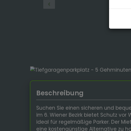
Beschreibung
Suchen Sie einen sicheren und beque
im 6. Wiener Bezirk bietet Schutz vor
ideal für regelmäßige Parker. Der Mie
eine kostengünstige Alternative zu h