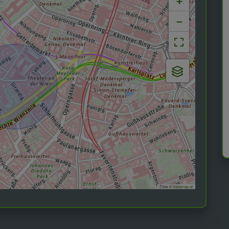
+
−
Tiles ©
basemap.at