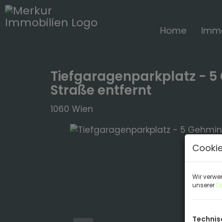
Home
Immo
Tiefgaragenparkplatz - 5
Straße entfernt
1060 Wien
Cookie
Wir verwe
unserer
D
Technis