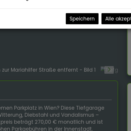
Speichern
Alle akzep
men Parkplatz in Wien? Diese Tiefgarage
 Witterung, Diebstahl und Vandalismus –
tpreis beträgt 270,00 € monatlich und ist
ohen Parkgebühren in der Innenstadt.