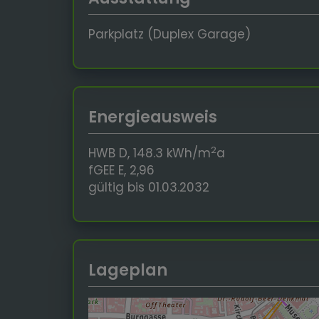
Parkplatz (Duplex Garage)
Energieausweis
2
HWB
D, 148.3 kWh/m
a
fGEE
E, 2,96
gültig bis
01.03.2032
Lageplan