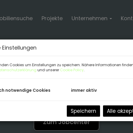
biliensuche
Projekte
Unternehmen
Kont
Karriere
 Einstellungen
nden Cookies um Einstellungen zu speichern. Nähere Informationen finden 
Merkur Immobilien als Arbeitgebe
atenschutzerklärung
und unserer
Cookie Policy
.
ch notwendige Cookies
immer aktiv
e für die Merkur Immobilien finden Sie im Jobcenter
Speichern
Alle akzep
Zum Jobcenter